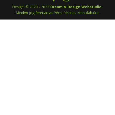
Design: © 2020 - 2022
Dream & Design Webstudio
-
Minden jog fenntartva Pécsi Pékinas Manufaktúra.