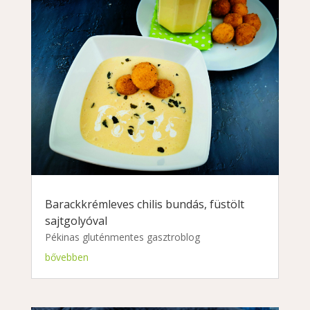
Barackkrémleves chilis bundás, füstölt
sajtgolyóval
Pékinas gluténmentes gasztroblog
bővebben