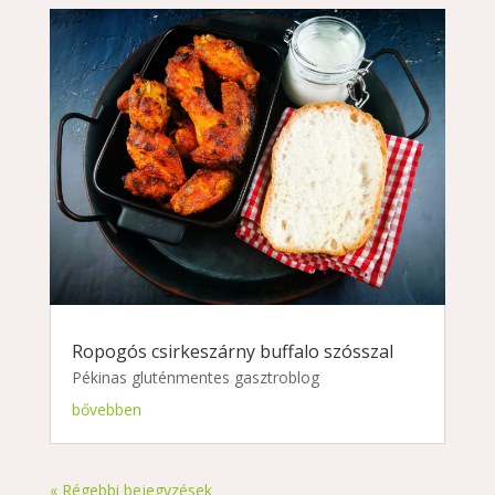
Ropogós csirkeszárny buffalo szósszal
Pékinas gluténmentes gasztroblog
bővebben
« Régebbi bejegyzések