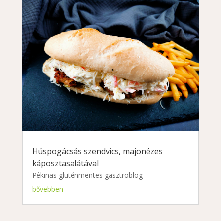
Húspogácsás szendvics, majonézes
káposztasalátával
Pékinas gluténmentes gasztroblog
bővebben